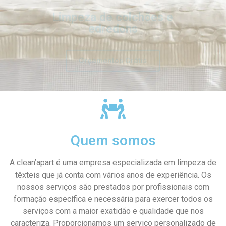
Orçamentos Grátis
Orçamentos Grátis
Orçamentos Grátis
Orçamentos Grátis
Orçamentos Grátis
Orçamentos Grátis
Orçamentos Grátis
Orçamentos Grátis
Orçamentos Grátis
Orçamentos Grátis
Orçamentos Grátis
Orçamentos Grátis
Quem somos
A clean’apart é uma empresa especializada em limpeza de
têxteis que já conta com vários anos de experiência. Os
nossos serviços são prestados por profissionais com
formação específica e necessária para exercer todos os
serviços com a maior exatidão e qualidade que nos
caracteriza. Proporcionamos um serviço personalizado de